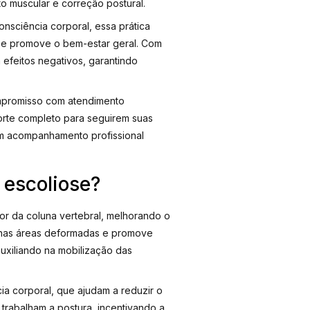
to muscular e correção postural.
nsciência corporal, essa prática
e e promove o bem-estar geral. Com
efeitos negativos, garantindo
compromisso com atendimento
rte completo para seguirem suas
 um acompanhamento profissional
 escoliose?
dor da coluna vertebral, melhorando o
ão nas áreas deformadas e promove
 auxiliando na mobilização das
ia corporal, que ajudam a reduzir o
trabalham a postura, incentivando a