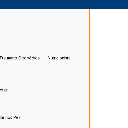
 99193-3678
ativosreabilitacao@gmail.com
a Traumato Ortopédica
Nutricionista
letas
úde nos Pés