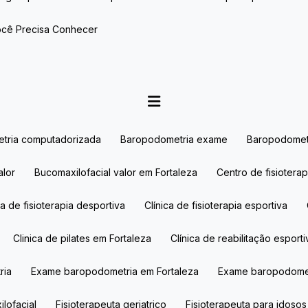
Você Precisa Conhecer
etria computadorizada
Baropodometria exame​
Baropodomet
lor​
Bucomaxilofacial valor​ em Fortaleza
Centro de fisiotera
ica de fisioterapia desportiva
Clínica de fisioterapia esportiva
Clinica de pilates em Fortaleza
Clínica de reabilitação esport
ria
Exame baropodometria em Fortaleza
Exame baropodome
ilofacial
Fisioterapeuta geriatrico​
Fisioterapeuta para idosos​