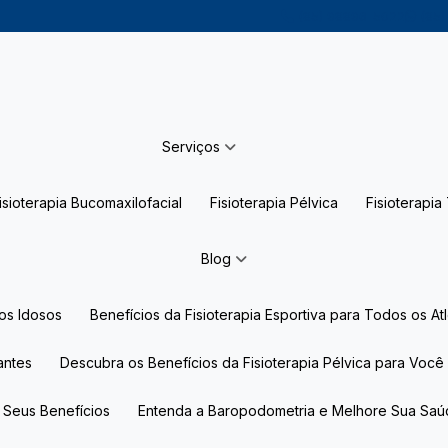
(85) 98896-5022
(85)
Serviços
Fisioterapia Bucomaxilofacial
Fisioterapia Pélvica
Fisioterapi
Blog
dos Idosos
Benefícios da Fisioterapia Esportiva para Todos os At
iantes
Descubra os Benefícios da Fisioterapia Pélvica para Você
e Seus Benefícios
Entenda a Baropodometria e Melhore Sua Sa