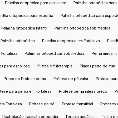
Palmilha ortopédica para calcanhar​
Palmilha ortopédica para
almilha ortopédica para esporão​
Palmilha ortopédica para esporã
Palmilha ortopédica infantil​
Palmilha ortopédica sob medida​
Palmilha ortopédica​
Palmilha ortopédica​ em Fortaleza
Palmi
m Fortaleza
Palmilhas ortopédicas sob medida​
Perna mecâni
ates para escoliose
Pilates e fisioterapia
Pilates perto de mim
Preço de Prótese perna​
Prótese de pé valor​
Prótese par
rótese para perna em Fortaleza
Prótese perna inteira preço
 em Fortaleza
Prótese de pé​
Prótese transtibial​
Proteses 
Reabilitação traumato ortopedia
Terapia aquática​
Teste d