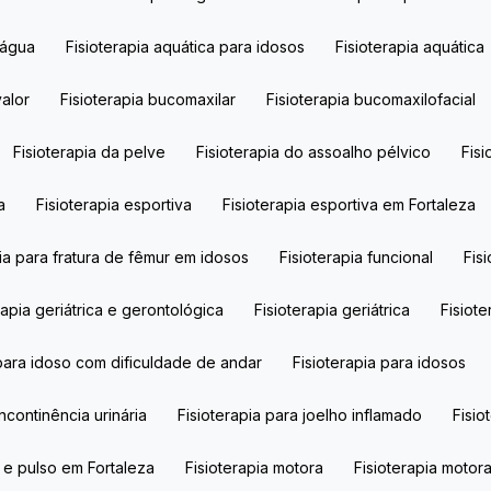
 água​
Fisioterapia aquática para idosos​
Fisioterapia aquática​
alor​
Fisioterapia bucomaxilar​
Fisioterapia bucomaxilofacial
Fisioterapia da pelve
Fisioterapia do assoalho pélvico
Fi
a
Fisioterapia esportiva
Fisioterapia esportiva em Fortaleza
pia para fratura de fêmur em idosos​
Fisioterapia funcional
Fi
erapia geriátrica e gerontológica​
Fisioterapia geriátrica​
Fisiot
a para idoso com dificuldade de andar​
Fisioterapia para idosos​
incontinência urinária
Fisioterapia para joelho inflamado
Fisi
o e pulso em Fortaleza
Fisioterapia motora
Fisioterapia motor