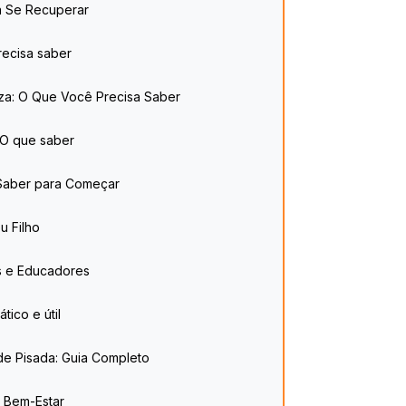
ra Se Recuperar
recisa saber
leza: O Que Você Precisa Saber
e O que saber
a Saber para Começar
eu Filho
ais e Educadores
tico e útil
 de Pisada: Guia Completo
e Bem-Estar