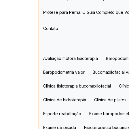
Prótese para Perna: O Guia Completo que 
Contato
Avaliação motora fisioterapia
Baropodom
Baropodometria valor
Bucomaxilofacial va
Clínica fisioterapia bucomaxilofacial
Clín
Clinica de hidroterapia​
Clinica de pilates
Esporte reabilitação
Exame baropodomet
Exame de pisada
Fisioterapeuta bucomax