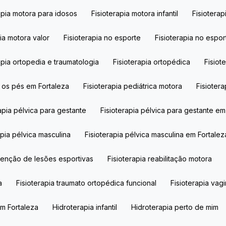
rapia motora para idosos
Fisioterapia motora infantil​
Fisiotera
pia motora valor
Fisioterapia no esporte
Fisioterapia no espo
rapia ortopedia e traumatologia
Fisioterapia ortopédica
Fisio
ra os pés em Fortaleza
Fisioterapia pediátrica motora​
Fisioter
rapia pélvica para gestante
Fisioterapia pélvica para gestante em
rapia pélvica masculina
Fisioterapia pélvica masculina em Fortalez
evenção de lesões esportivas
Fisioterapia reabilitação motora
a
Fisioterapia traumato ortopédica funcional
Fisioterapia vagi
em Fortaleza
Hidroterapia infantil
Hidroterapia perto de mim