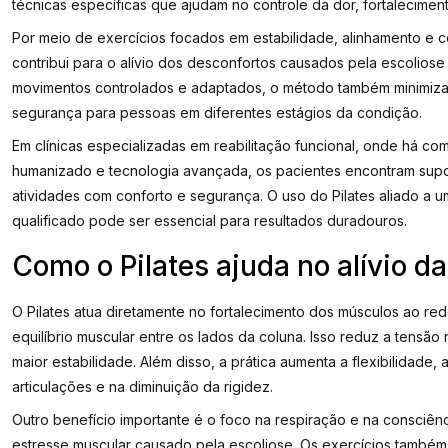
técnicas específicas que ajudam no controle da dor, fortalecimen
Por meio de exercícios focados em estabilidade, alinhamento e co
contribui para o alívio dos desconfortos causados pela escolios
movimentos controlados e adaptados, o método também minimiza 
segurança para pessoas em diferentes estágios da condição.
Em clínicas especializadas em reabilitação funcional, onde há 
humanizado e tecnologia avançada, os pacientes encontram supo
atividades com conforto e segurança. O uso do Pilates aliado a
qualificado pode ser essencial para resultados duradouros.
Como o Pilates ajuda no alívio da
O Pilates atua diretamente no fortalecimento dos músculos ao re
equilíbrio muscular entre os lados da coluna. Isso reduz a tens
maior estabilidade. Além disso, a prática aumenta a flexibilidade,
articulações e na diminuição da rigidez.
Outro benefício importante é o foco na respiração e na consciênc
estresse muscular causado pela escoliose. Os exercícios também 