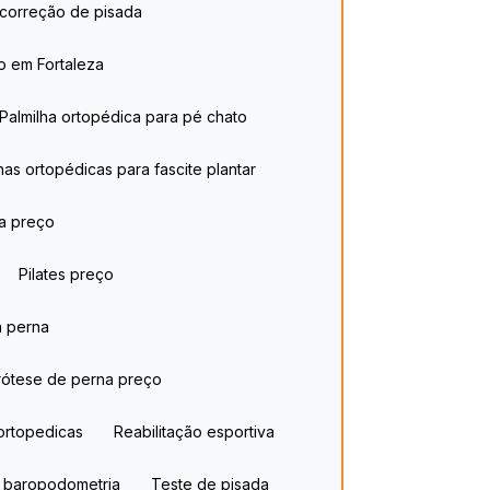
 correção de pisada​
o​ em Fortaleza
Palmilha ortopédica para pé chato​
lhas ortopédicas para fascite plantar​
ca preço
Pilates preço
a perna
Prótese de perna preço
ortopedicas​
Reabilitação esportiva
e baropodometria
Teste de pisada