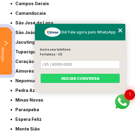
Campos Gerais
Camanducaia
São José da Lapa
Olá! Fale agora pelo WhatsApp
São João Nepomuceno
Jacutinga
Atenção
Insira seu telefone
Tupaciguara
Fortaleza - CE
Coração de Jesus
Aimorés
INICIAR CONVERSA
Nepomuceno
Pedra Azul
1
Minas Novas
Paraopeba
Espera Feliz
Monte Sião