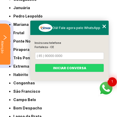
Januária
Pedro Leopoldo
Mariana
Olá! Fale agora pelo WhatsApp
Frutal
Ponte Nova
Atenção
Insira seu telefone
Fortaleza - CE
Pirapora
Três Pontas
Extrema
INICIAR CONVERSA
Itabirito
1
Congonhas
São Francisco
Campo Belo
Bom Despacho
Lagoa da Prata