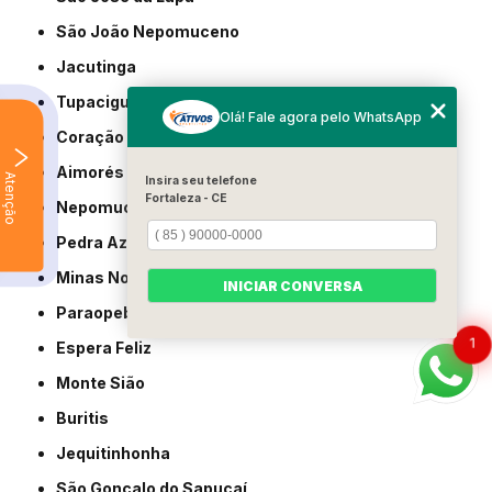
São João Nepomuceno
Jacutinga
Tupaciguara
Olá! Fale agora pelo WhatsApp
Coração de Jesus
Aimorés
Atenção
Insira seu telefone
Fortaleza - CE
Nepomuceno
Pedra Azul
Minas Novas
INICIAR CONVERSA
Paraopeba
1
Espera Feliz
Monte Sião
Buritis
Jequitinhonha
São Gonçalo do Sapucaí