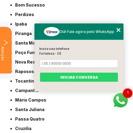
Bom Sucesso
Perdizes
Ipaba
Olá! Fale agora pelo WhatsApp
Piranga
Santa Margarida
Atenção
Insira seu telefone
Poço Fundo
Fortaleza - CE
Nova Resende
Raposos
INICIAR CONVERSA
Tocantins
Campanha
1
Mário Campos
Santa Juliana
Passa Quatro
Cruzília